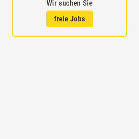
Wir suchen Sie
freie Jobs
Taxi in Landsberg – unser
Motto: „Sicher fahren Sie mit
Taxi Schmidt“
Ihre Gesundheit liegt uns sehr am Herzen! Deshalb
treffen wir folgende Maßnahmen für Sie: Unsere